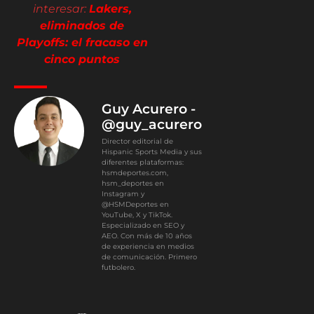
interesar:
Lakers,
eliminados de
Playoffs: el fracaso en
cinco puntos
Guy Acurero -
@guy_acurero
Director editorial de
Hispanic Sports Media y sus
diferentes plataformas:
hsmdeportes.com,
hsm_deportes en
Instagram y
@HSMDeportes en
YouTube, X y TikTok.
Especializado en SEO y
AEO. Con más de 10 años
de experiencia en medios
de comunicación. Primero
futbolero.