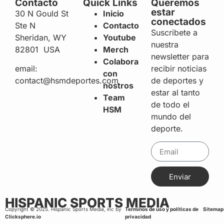
Contacto
Quick Links
Queremos
estar
30 N Gould St
Inicio
conectados
Ste N
Contacto
Suscribete a
Sheridan, WY
Youtube
nuestra
82801 USA
Merch
newsletter para
Colabora
recibir noticias
email:
con
de deportes y
contact@hsmdeportes.com
nostros
estar al tanto
Team
de todo el
HSM
mundo del
deporte.
Enviar
HISPANIC SPORTS MEDIA
Copyright © 2025. Hispanic Sports Media, inc by
Terminos de uso y políticas de
Sitemap
Clicksphere.io
privacidad