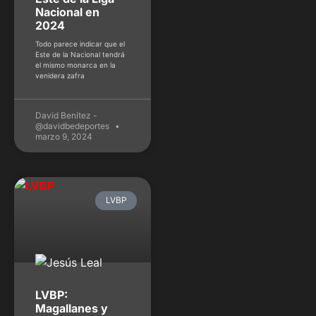
Nacional en
2024
Todo parece indicar que el
Este de la Nacional tendrá
el mismo monarca en la
venidera zafra
David Benítez -
@davidbedeportes
marzo 9, 2024
LVBP
LVBP:
Magallanes y