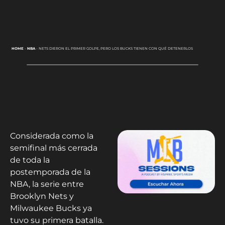
HOME
-
NBA
-
NETS DIERON EL PRIMER GOLPE, PERO LOS BUCKS TIENEN CON QUÉ DETENERLOS
Considerada como la
semifinal más cerrada
de toda la
postemporada de la
NBA, la serie entre
Brooklyn Nets y
Milwaukee Bucks ya
tuvo su primera batalla.