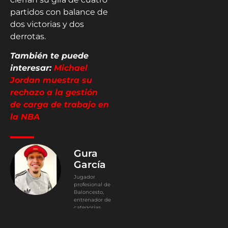
partidos con balance de
dos victorias y dos
derrotas.
También te puede
interesar:
Michael
Jordan muestra su
rechazo a la gestión
de carga de trabajo en
la NBA
Gura
García
Jugador
profesional de
Baloncesto,
entrenador de
categorías
menores,
Licenciado en