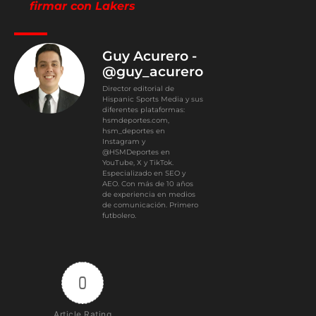
Guy Acurero -
@guy_acurero
Director editorial de
Hispanic Sports Media y sus
diferentes plataformas:
hsmdeportes.com,
hsm_deportes en
Instagram y
@HSMDeportes en
YouTube, X y TikTok.
Especializado en SEO y
AEO. Con más de 10 años
de experiencia en medios
de comunicación. Primero
futbolero.
0
Article Rating