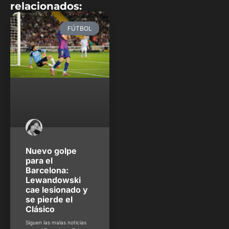
Nuevo golpe
para el
Barcelona:
Lewandowski
cae lesionado y
se pierde el
Clásico
Siguen las malas noticias
para el Barcelona. Este
martes, el equipo blaugrana
anunció que Robert
Lewandowski sufrió una
rotura en el bíceps femoral