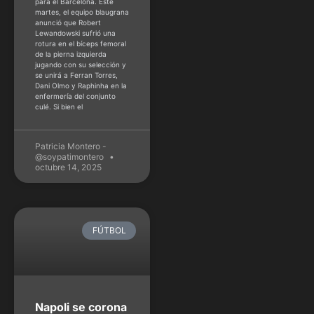
de la pierna izquierda
jugando con su selección y
se unirá a Ferran Torres,
Dani Olmo y Raphinha en la
enfermería del conjunto
culé. Si bien el
Patricia Montero -
@soypatimontero
octubre 14, 2025
FÚTBOL
Napoli se corona
campeón de la
Coppa Italia
El Napoli venció por la