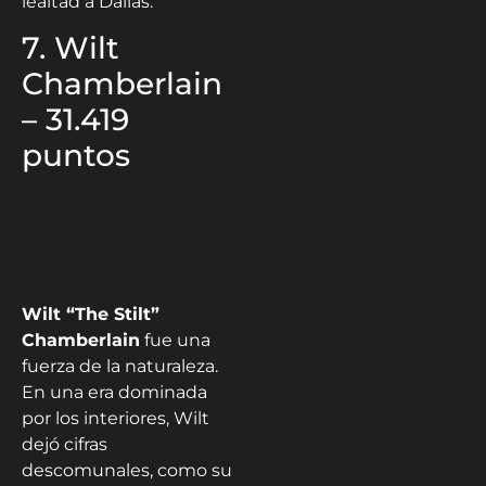
lealtad a Dallas.
7. Wilt
Chamberlain
– 31.419
puntos
Wilt “The Stilt”
Chamberlain
fue una
fuerza de la naturaleza.
En una era dominada
por los interiores, Wilt
dejó cifras
descomunales, como su
récord de
100 puntos
en un solo partido
o
temporadas