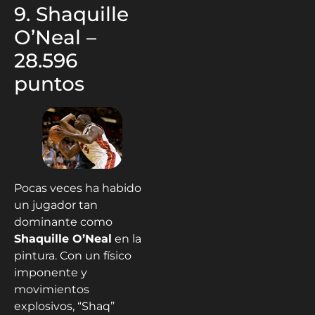
28.596
puntos
Pocas veces ha habido
un jugador tan
dominante como
Shaquille O’Neal
en la
pintura. Con un físico
imponente y
movimientos
explosivos, “Shaq”
castigó tableros,
defensores y redes
durante casi dos