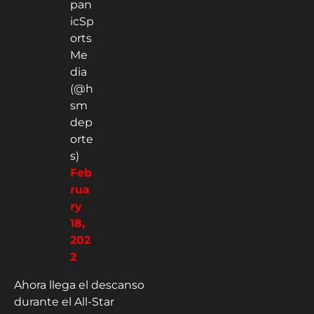
pan
icSp
orts
Me
dia
(@h
sm
dep
orte
s)
Feb
rua
ry
18,
202
2
Ahora llega el descanso
durante el All-Star