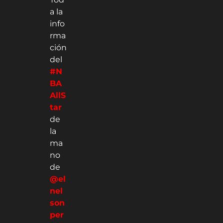
a la
info
rma
ción
del
#N
BA
AllS
tar
de
la
ma
no
de
@el
nel
son
per