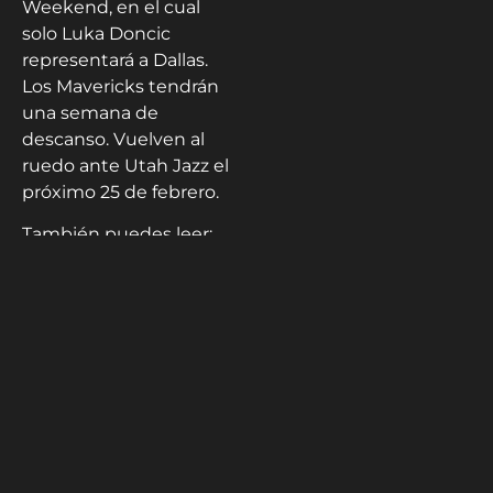
Weekend, en el cual
solo Luka Doncic
representará a Dallas.
Los Mavericks tendrán
una semana de
descanso. Vuelven al
ruedo ante Utah Jazz el
próximo 25 de febrero.
También puedes leer:
“Todo lo que debes
saber del All-Star
Weekend”
Isbelia
Fernández
Licenciada en
Comunicación
Social, Mención
Audiovisual.