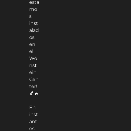
esta
mo
s
inst
alad
os
en
el
Wo
nst
ein
Cen
ter!
🏀🔥
En
inst
ant
es