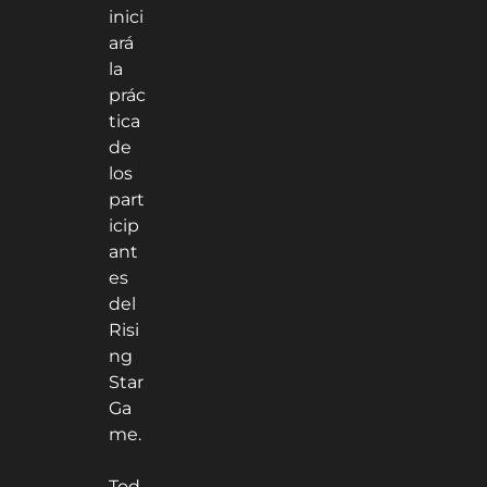
inici
ará
la
prác
tica
de
los
part
icip
ant
es
del
Risi
ng
Star
Ga
me.
Tod