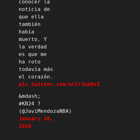
conocer la 
noticia de 
que ella 
también 
había 
muerto. Y 
la verdad 
es que me 
ha roto 
todavía más 
el corazón. 
pic.twitter.com/eCCr3odQsZ
&mdash; 
#KB24 ? 
(@JaviMendozaNBA) 
January 26, 
2020