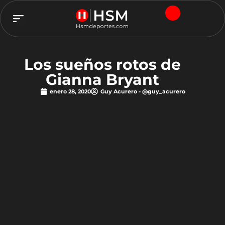
TEAM HSM
Los sueños rotos de
Gianna Bryant
enero 28, 2020
Guy Acurero - @guy_acurero