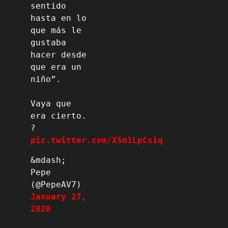
sentido 
hasta en lo 
que más le 
gustaba 
hacer desde 
que era un 
niño”.
Vaya que 
era cierto. 
? 
pic.twitter.com/XSm1LpCsiq
&mdash; 
Pepe 
(@PepeAV7) 
January 27, 
2020