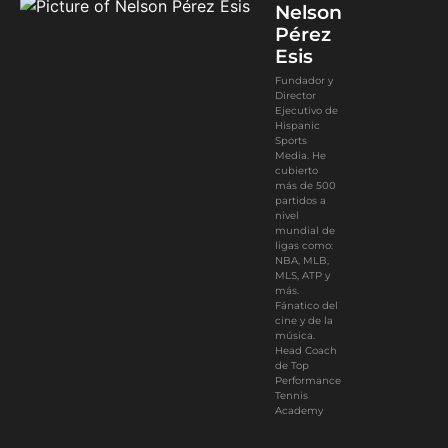
Nelson
Pérez
Esis
Fundador y
Director
Ejecutivo de
Hispanic
Sports
Media. He
cubierto
más de 500
partidos a
nivel
mundial de
ligas como:
NBA, MLB,
MLS, ATP y
más.
Fánatico del
cine y de la
música.
Head Coach
de Top
Performance
Tennis
Academy