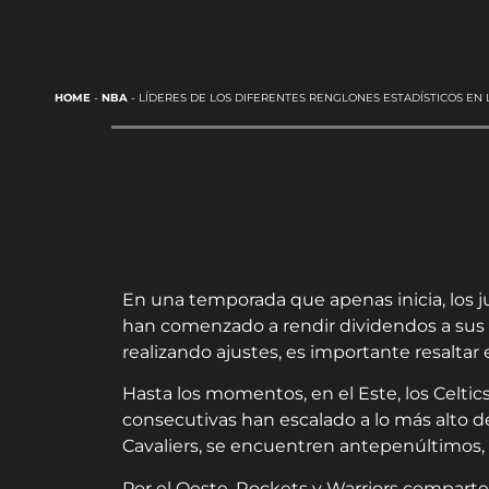
HOME
-
NBA
-
LÍDERES DE LOS DIFERENTES RENGLONES ESTADÍSTICOS EN 
En una temporada que apenas inicia, los 
han comenzado a rendir dividendos a sus f
realizando ajustes, es importante resalta
Hasta los momentos, en el Este, los Celti
consecutivas han escalado a lo más alto de
Cavaliers, se encuentren antepenúltimos, 
Por el Oeste, Rockets y Warriors comparten