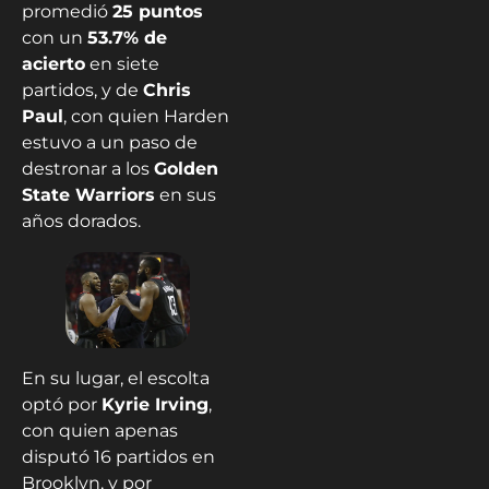
promedió
25 puntos
con un
53.7% de
acierto
en siete
partidos, y de
Chris
Paul
, con quien Harden
estuvo a un paso de
destronar a los
Golden
State Warriors
en sus
años dorados.
En su lugar, el escolta
optó por
Kyrie Irving
,
con quien apenas
disputó 16 partidos en
Brooklyn, y por