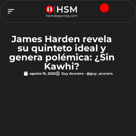
TEAM HSM
James Harden revela
su quinteto ideal y
genera polémica: ¿Sin
Kawhi?
agosto 15, 2025
Guy Acurero - @guy_acurero