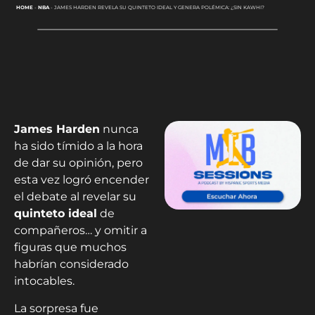
HOME
-
NBA
-
JAMES HARDEN REVELA SU QUINTETO IDEAL Y GENERA POLÉMICA: ¿SIN KAWHI?
James Harden
nunca
ha sido tímido a la hora
de dar su opinión, pero
esta vez logró encender
el debate al revelar su
quinteto ideal
de
compañeros… y omitir a
figuras que muchos
habrían considerado
intocables.
La sorpresa fue