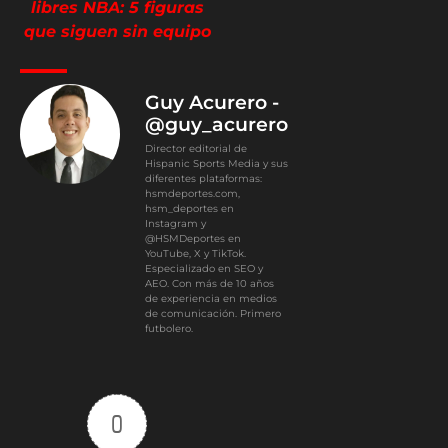
libres NBA: 5 figuras
que siguen sin equipo
Guy Acurero -
@guy_acurero
Director editorial de
Hispanic Sports Media y sus
diferentes plataformas:
hsmdeportes.com,
hsm_deportes en
Instagram y
@HSMDeportes en
YouTube, X y TikTok.
Especializado en SEO y
AEO. Con más de 10 años
de experiencia en medios
de comunicación. Primero
futbolero.
0