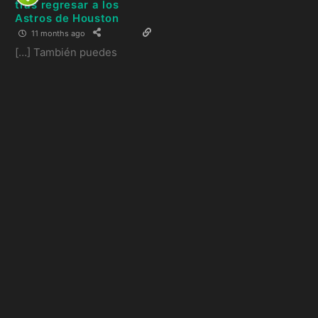
tras regresar a los
Astros de Houston
11 months ago
[…] También puedes
leer: James Harden revela
su quinteto ideal y genera
polémica: ¿Sin Kawhi? […]
Reply
0
Artículos
relacionados:
NFL