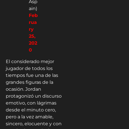
Asp
ain)
Feb
rua
ry
25,
202
0
El considerado mejor
jugador de todos los
tiempos fue una de las
grandes figuras de la
ocasión. Jordan
protagonizó un discurso
emotivo, con lágrimas
desde el minuto cero,
pero a la vez amable,
sincero, elocuente y con