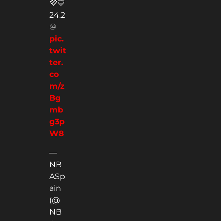
💜💛
24.2
♾
pic.
twit
ter.
co
m/z
Bg
mb
g3p
W8
—
NB
ASp
ain
(@
NB