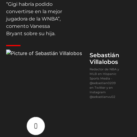
“Gigi habría podido
convertirse en la mejor
jugadora de la WNBA”,
comento Vanessa
Bryant sobre su hija.
Sebastián
Villalobos
Redactor de NBA y
MLB en Hispanic
Sports Media -
@sebastian0209
en Twitter y en
Instagram
@sebastianvu02
0