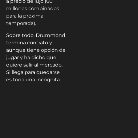
a precio de lujo (60
millones combinados
para la próxima
temporada).
Sobre todo, Drummond
termina contrato y
aunque tiene opción de
jugar y ha dicho que
quiere salir al mercado.
Si llega para quedarse
es toda una incógnita.
Movimiento que deja
algo frío a los Cavaliers.
Sebastián
Villalobos
Redactor de NBA y
MLB en Hispanic