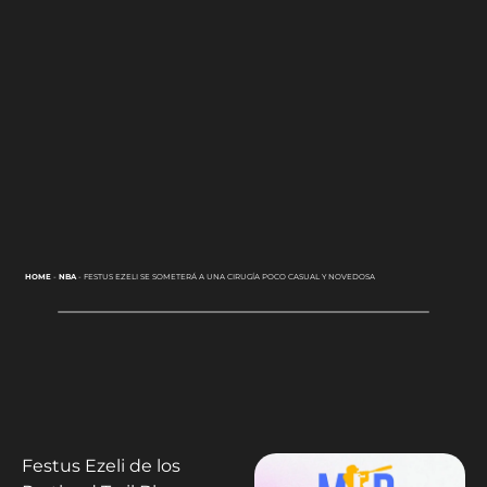
HOME
-
NBA
-
FESTUS EZELI SE SOMETERÁ A UNA CIRUGÍA POCO CASUAL Y NOVEDOSA
Festus Ezeli de los