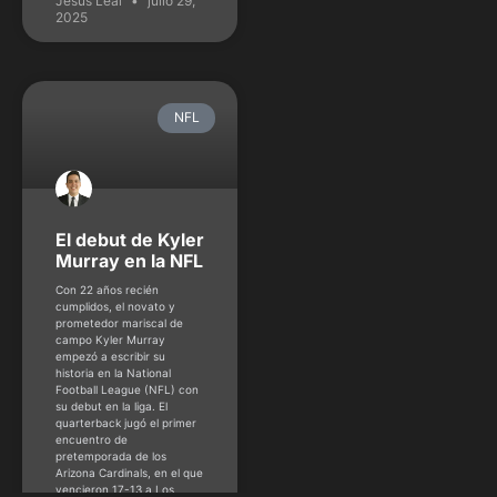
Jesús Leal
julio 29,
2025
NFL
El debut de Kyler
Murray en la NFL
Con 22 años recién
cumplidos, el novato y
prometedor mariscal de
campo Kyler Murray
empezó a escribir su
historia en la National
Football League (NFL) con
su debut en la liga. El
quarterback jugó el primer
encuentro de
pretemporada de los
Arizona Cardinals, en el que
vencieron 17-13 a Los