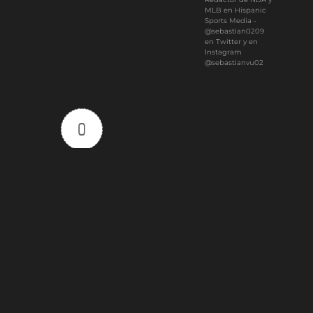
MLB en Hispanic
Sports Media -
@sebastian0209
en Twitter y en
Instagram
@sebastianvu02
0
Article Rating
Subscribe
Login