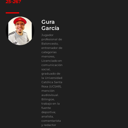
25-26?
Gura
García
Jugador
profesional de
Baloncesto,
entrenador de
categorías
menores,
Licenciado en
comunicación
social,
graduado de
la Universidad
Católica Santa
Rosa (UCSAR),
mención
audiovisual.
Bilingüe,
trabajo en la
fuente
deportiva;
analista,
comentarista
y redactor