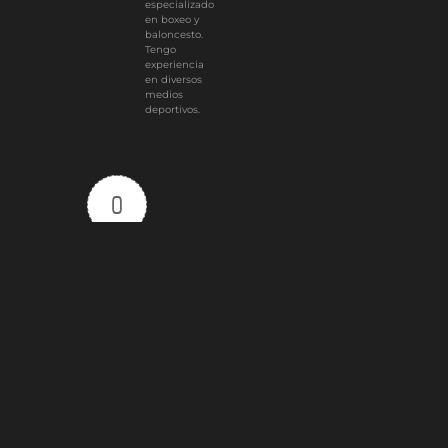
especializado
en boxeo y
baloncesto.
Tengo
experiencia
en diversos
medios
deportivos.
0
Article Rating
Subscribe
Login