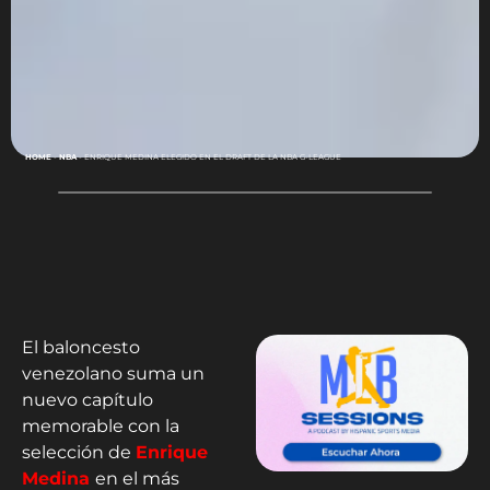
HOME
-
NBA
-
ENRIQUE MEDINA ELEGIDO EN EL DRAFT DE LA NBA G-LEAGUE
El baloncesto
venezolano suma un
nuevo capítulo
memorable con la
selección de
Enrique
Medina
en el más