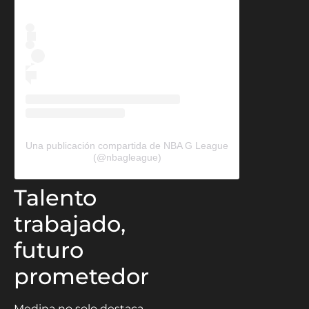
Una publicación compartida de NBA G League
(@nbagleague)
Talento
trabajado,
futuro
prometedor
Medina no solo destaca