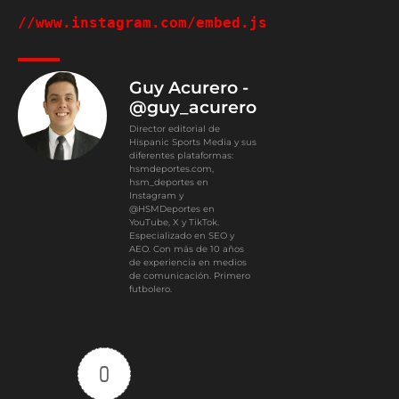
//www.instagram.com/embed.js
Guy Acurero -
@guy_acurero
Director editorial de
Hispanic Sports Media y sus
diferentes plataformas:
hsmdeportes.com,
hsm_deportes en
Instagram y
@HSMDeportes en
YouTube, X y TikTok.
Especializado en SEO y
AEO. Con más de 10 años
de experiencia en medios
de comunicación. Primero
futbolero.
0