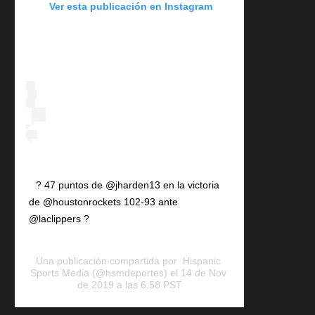
 Ver esta publicación en Instagram
? 47 puntos de @jharden13 en la victoria 
de @houstonrockets 102-93 ante 
@laclippers ?
Una publicación compartida por 
 Hispanic 
Sports Media
 (@hsmdeportes) el 
14 de Nov 
de 2019 a las 6:58 PST