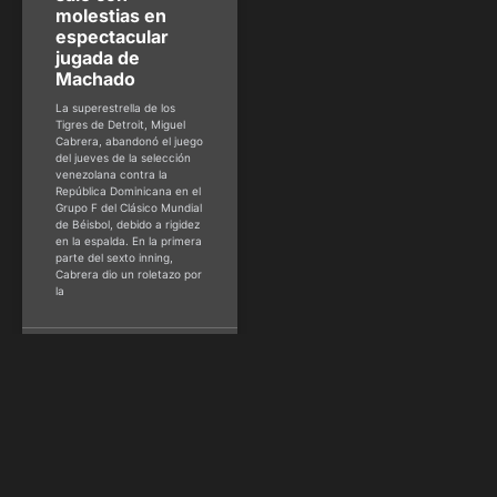
molestias en
espectacular
jugada de
Machado
La superestrella de los
Tigres de Detroit, Miguel
Cabrera, abandonó el juego
del jueves de la selección
venezolana contra la
República Dominicana en el
Grupo F del Clásico Mundial
de Béisbol, debido a rigidez
en la espalda. En la primera
parte del sexto inning,
Cabrera dio un roletazo por
la
HSM Staff
marzo 17,
2017
NBA