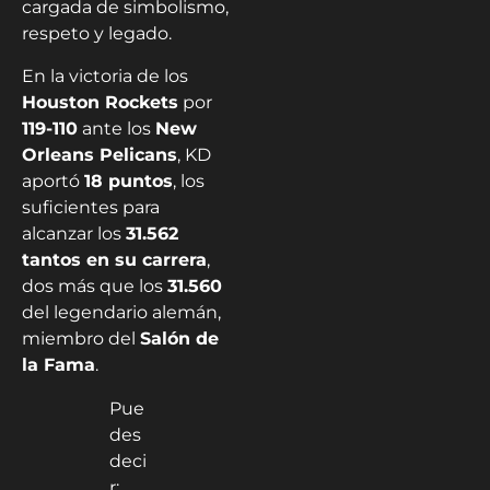
cargada de simbolismo,
respeto y legado.
En la victoria de los
Houston Rockets
por
119-110
ante los
New
Orleans Pelicans
, KD
aportó
18 puntos
, los
suficientes para
alcanzar los
31.562
tantos en su carrera
,
dos más que los
31.560
del legendario alemán,
miembro del
Salón de
la Fama
.
Pue
des
deci
r: