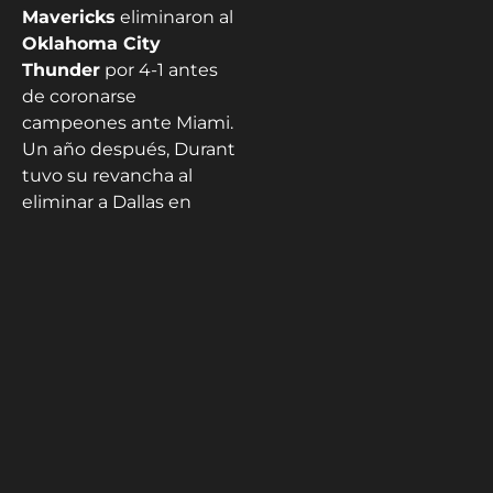
Mavericks
eliminaron al
Oklahoma City
Thunder
por 4-1 antes
de coronarse
campeones ante Miami.
Un año después, Durant
tuvo su revancha al
eliminar a Dallas en
playoffs.
“
Hubo momentos en
los que
odiaba a Dirk
al entrar en una serie…
estoy seguro de que
era viceversa
”, recordó