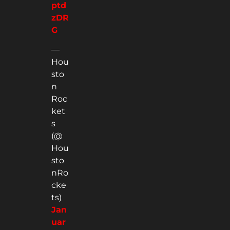
ptd
zDR
G
—
Hou
sto
n
Roc
ket
s
(@
Hou
sto
nRo
cke
ts)
Jan
uar