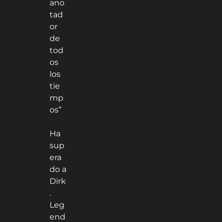
ano
tad
or
de
tod
os
los
tie
mp
os”
Ha
sup
era
do a
Dirk
.
Leg
end