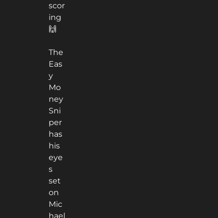
scor
ing
🙌
The
Eas
y
Mo
ney
Sni
per
has
his
eye
s
set
on
Mic
hael