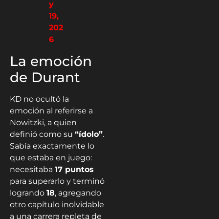
y
19,
202
6
La emoción
de Durant
KD no ocultó la
emoción al referirse a
Nowitzki, a quien
definió como su
“ídolo”
.
Sabía exactamente lo
que estaba en juego:
necesitaba
17 puntos
para superarlo y terminó
logrando
18
, agregando
otro capítulo inolvidable
a una carrera repleta de