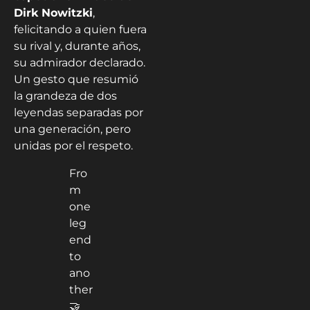
Dirk Nowitzki
,
felicitando a quien fuera
su rival y, durante años,
su admirador declarado.
Un gesto que resumió
la grandeza de dos
leyendas separadas por
una generación, pero
unidas por el respeto.
Fro
m
one
leg
end
to
ano
ther
🤝