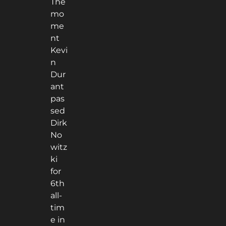
The
mo
me
nt
Kevi
n
Dur
ant
pas
sed
Dirk
No
witz
ki
for
6th
all-
tim
e in