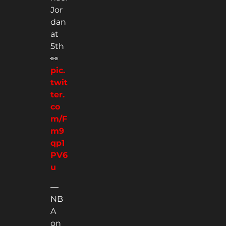
Jor
dan
at
5th
👀
pic.
twit
ter.
co
m/F
m9
qp1
PV6
u
—
NB
A
on