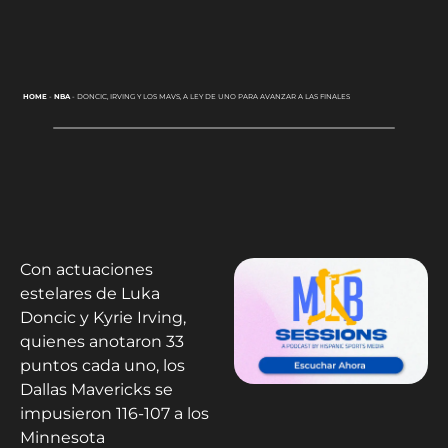
HOME
-
NBA
-
DONCIC, IRVING Y LOS MAVS, A LEY DE UNO PARA AVANZAR A LAS FINALES
Con actuaciones
estelares de Luka
Doncic y Kyrie Irving,
quienes anotaron 33
puntos cada uno, los
Dallas Mavericks se
impusieron 116-107 a los
Minnesota