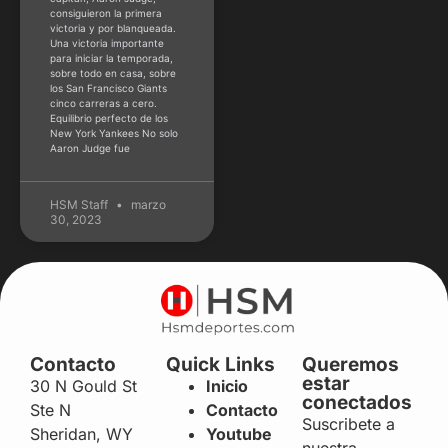
consiguieron la primera
victoria y por blanqueada.
Una victoria importante
para iniciar la temporada,
sobre todo en casa, sobre
los San Francisco Giants
cinco carreras a cero.
Equilibrio perfecto de los
New York Yankees No solo
Aaron Judge fue
HSM Staff
marzo
30, 2023
Contacto
Quick Links
Queremos
estar
30 N Gould St
Inicio
conectados
Ste N
Contacto
Suscribete a
Sheridan, WY
Youtube