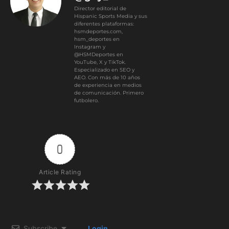
Director editorial de
Hispanic Sports Media y sus
diferentes plataformas:
hsmdeportes.com,
hsm_deportes en
Instagram y
@HSMDeportes en
YouTube, X y TikTok.
Especializado en SEO y
AEO. Con más de 10 años
de experiencia en medios
de comunicación. Primero
futbolero.
0
Article Rating
Subscribe
Login