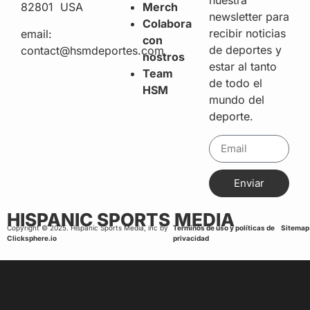
nuestra
82801 USA
Merch
newsletter para
Colabora
recibir noticias
email:
con
de deportes y
contact@hsmdeportes.com
nostros
estar al tanto
Team
de todo el
HSM
mundo del
deporte.
Enviar
HISPANIC SPORTS MEDIA
Copyright © 2025. Hispanic Sports Media, inc by
Terminos de uso y políticas de
Sitemap
Clicksphere.io
privacidad