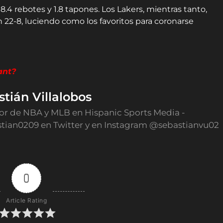
8.4 rebotes y 1.8 tapones. Los Lakers, mientras tanto,
22-8, luciendo como los favoritos para coronarse
ant?
tián Villalobos
or de NBA y MLB en Hispanic Sports Media -
tian0209 en Twitter y en Instagram @sebastianvu02
0
Article Rating