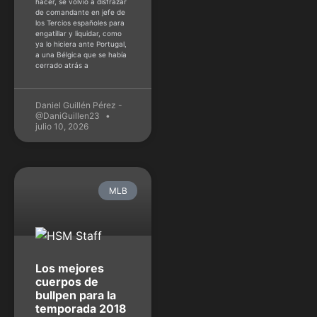
hacer, se volvió a disfrazar
de comandante en jefe de
los Tercios españoles para
engatillar y liquidar, como
ya lo hiciera ante Portugal,
a una Bélgica que se había
cerrado atrás a
Daniel Guillén Pérez -
@DaniGuillen23
julio 10, 2026
MLB
Los mejores
cuerpos de
bullpen para la
temporada 2018