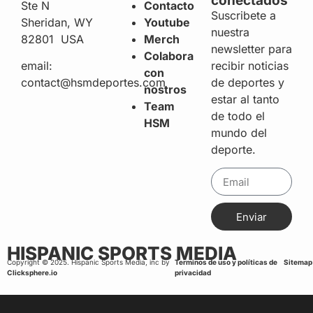
conectados
Ste N
Contacto
Suscribete a
Sheridan, WY
Youtube
nuestra
82801 USA
Merch
newsletter para
Colabora
recibir noticias
email:
con
de deportes y
contact@hsmdeportes.com
nostros
estar al tanto
Team
de todo el
HSM
mundo del
deporte.
Enviar
HISPANIC SPORTS MEDIA
Copyright © 2025. Hispanic Sports Media, inc by
Terminos de uso y políticas de
Sitemap
Clicksphere.io
privacidad