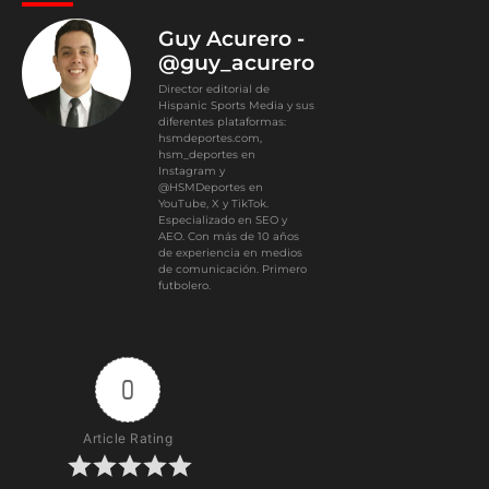
Guy Acurero -
@guy_acurero
Director editorial de
Hispanic Sports Media y sus
diferentes plataformas:
hsmdeportes.com,
hsm_deportes en
Instagram y
@HSMDeportes en
YouTube, X y TikTok.
Especializado en SEO y
AEO. Con más de 10 años
de experiencia en medios
de comunicación. Primero
futbolero.
0
Article Rating