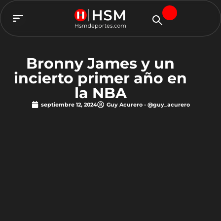
TEAM HSM
Bronny James y un
incierto primer año en
la NBA
septiembre 12, 2024
Guy Acurero - @guy_acurero