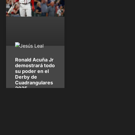
Ronald Acuña Jr
demostrará todo
su poder en el
Derby de
Cuadrangulares
2025
En una noticia que volvió
locos a la fanaticada de los
Bravos, Ronald Acuña Jr
anunció que participará en
el próximo Derby de
Cuadrangulares del 14 de
julio, que se celebrará en el
Truist Park de Atlanta. La
máxima figura del equipo