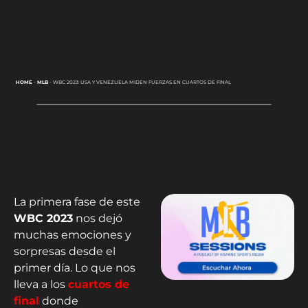
HOME
-
MLB
-
WBC 2023: USA Y VENEZUELA MIDEN FUERZAS EN CUARTOS DE FINAL
La primera fase de este
WBC 2023
nos dejó
muchas emociones y
sorpresas desde el
primer día. Lo que nos
lleva a los
cuartos de
final
donde