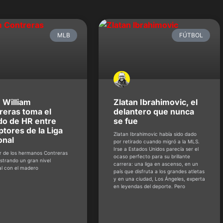
MLB
FÚTBOL
 William
Zlatan Ibrahimovic, el
reras toma el
delantero que nunca
o de HR entre
se fue
ptores de la Liga
Zlatan Ibrahimovic había sido dado
onal
por retirado cuando migró a la MLS.
Irse a Estados Unidos parecía ser el
r de los hermanos Contreras
ocaso perfecto para su brillante
strando un gran nivel
carrera: una liga en ascenso, en un
al con el madero
país que disfruta a los grandes atletas
y en una ciudad, Los Ángeles, experta
en leyendas del deporte. Pero