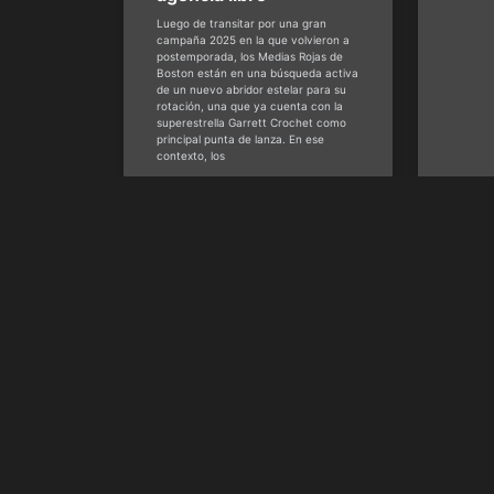
Luego de transitar por una gran
campaña 2025 en la que volvieron a
postemporada, los Medias Rojas de
Boston están en una búsqueda activa
de un nuevo abridor estelar para su
rotación, una que ya cuenta con la
superestrella Garrett Crochet como
principal punta de lanza. En ese
contexto, los
David Benítez -
David 
@davidbedeportes
@davi
noviembre 21, 2025
30, 20
Contacto
30 N Gould St Ste N Sheridan, WY 8280
USA