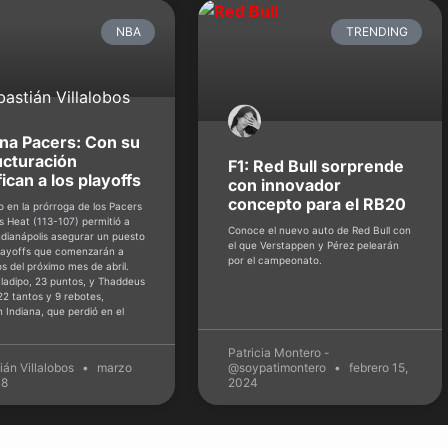
NBA
TRENDING
ana Pacers: Con su
ucturación
F1: Red Bull sorprende
fican a los playoffs
con innovador
concepto para el RB20
fo en la prórroga de los Pacers
s Heat (113-107) permitió a
Conoce el nuevo auto de Red Bull con
ndianápolis asegurar un puesto
el que Verstappen y Pérez pelearán
playoffs que comenzarán a
por el campeonato.
s del próximo mes de abril.
Oladipo, 23 puntos, y Thaddeus
22 tantos y 9 rebotes,
n Indiana, que perdió en el
Patricia Montero -
ián Villalobos
marzo
@soypatimontero
febrero 15,
18
2024