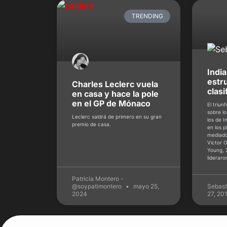
TRENDING
Indi
estr
Charles Leclerc vuela
clasi
en casa y hace la pole
en el GP de Mónaco
El triun
sobre lo
Leclerc saldrá de primero en su gran
los de I
premio de casa.
en los 
mediado
Victor 
Young, 
lideraro
Patricia Montero -
@soypatimontero
mayo 25,
Sebast
2024
27, 20