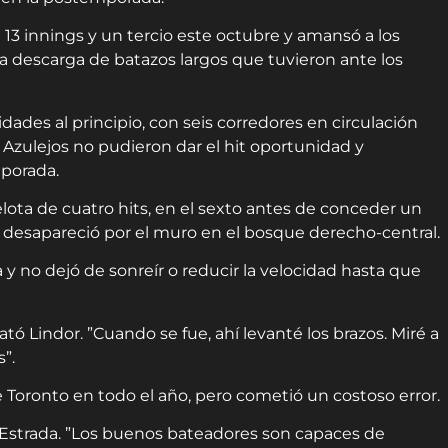
13 innings y un tercio este octubre y amansó a los
 la descarga de batazos largos que tuvieron ante los
dades al principio, con seis corredores en circulación
s Azulejos no pudieron dar el hit oportunidad y
mporada.
ota de cuatro hits, en el sexto antes de conceder un
a desapareció por el muro en el bosque derecho-central.
a y no dejó de sonreír o reducir la velocidad hasta que
relató Lindor. ”Cuando se fue, ahí levanté los brazos. Miré a
”.
 Toronto en todo el año, pero cometió un costoso error.
ijo Estrada. ”Los buenos bateadores son capaces de