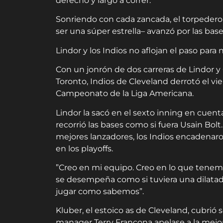
derecho y largó a correr.
Sonriendo con cada zancada, el torpedero
ser una súper estrella– avanzó por las bas
Lindor y los Indios no aflojan el paso para
Con un jonrón de dos carreras de Lindor y
Toronto, Indios de Cleveland derrotó el vie
Campeonato de la Liga Americana.
Lindor la sacó en el sexto inning en cuen
recorrió las bases como si fuera Usain Bolt
mejores lanzadores, los Indios encadenar
en los playoffs.
”Creo en mi equipo. Creo en lo que tenemo
se desempeña como si tuviera una dilatad
jugar como sabemos”.
Kluber, el estoico as de Cleveland, cubrió 
manager Terry Francona apelase a la mejor