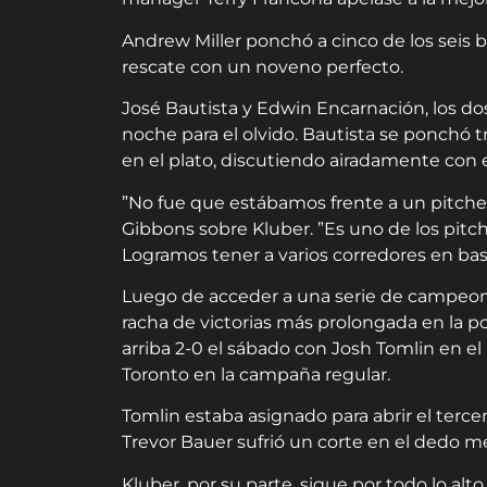
Andrew Miller ponchó a cinco de los seis 
rescate con un noveno perfecto.
José Bautista y Edwin Encarnación, los do
noche para el olvido. Bautista se ponchó 
en el plato, discutiendo airadamente con e
”No fue que estábamos frente a un pitcher
Gibbons sobre Kluber. ”Es uno de los pitche
Logramos tener a varios corredores en base
Luego de acceder a una serie de campeona
racha de victorias más prolongada en la p
arriba 2-0 el sábado con Josh Tomlin en e
Toronto en la campaña regular.
Tomlin estaba asignado para abrir el terc
Trevor Bauer sufrió un corte en el dedo 
Kluber, por su parte, sigue por todo lo alt