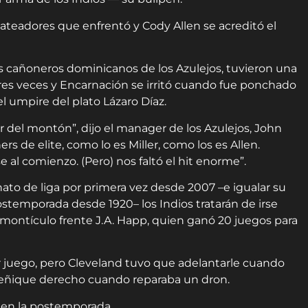
bateadores que enfrentó y Cody Allen se acreditó el
s cañoneros dominicanos de los Azulejos, tuvieron una
tres veces y Encarnación se irritó cuando fue ponchado
l umpire del plato Lázaro Díaz.
 del montón”, dijo el manager de los Azulejos, John
rs de elite, como lo es Miller, como los es Allen.
 al comienzo. (Pero) nos faltó el hit enorme”.
to de liga por primera vez desde 2007 –e igualar su
ostemporada desde 1920– los Indios tratarán de irse
l montículo frente J.A. Happ, quien ganó 20 juegos para
er juego, pero Cleveland tuvo que adelantarle cuando
meñique derecho cuando reparaba un dron.
o en la postemporada.