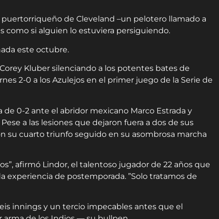
 puertorriqueño de Cleveland –un pelotero llamado a
es como si alguien lo estuviera persiguiendo.
 nada este octubre.
 Corey Kluber silenciando a los potentes bates de
rnes 2-0 a los Azulejos en el primer juego de la Serie de
ta de 0-2 ante el abridor mexicano Marco Estrada y
. Pese a las lesiones que dejaron fuera a dos de sus
on su cuarto triunfo seguido en su asombrosa marcha
s”, afirmó Lindor, el talentoso jugador de 22 años que
a experiencia de postemporada. ”Solo tratamos de
seis innings y un tercio impecables antes que el
 arma de los Indios — su bullpen.