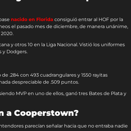
 base
nacido en Florida
consiguió entrar al HOF por la
neos el pasado mes de diciembre, de manera unánime,
n 2020.
ana y otros 10 en la Liga Nacional. Vistió los uniformes
bs y Dodgers.
de .284 con 493 cuadrangulares y 1550 rayitas
nada despreciable de .509 puntos.
s siendo MVP en uno de ellos, ganó tres Bates de Plata y
ón a Cooperstown?
ontendores parecían señalar hacia que no entraba nadie