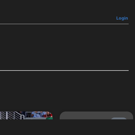
Login
FÚTBOL
MLB