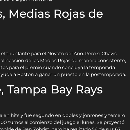
s, Medias Rojas de
l triunfante para el Novato del Año. Pero si Chavis
 alineación de los Medias Rojas de manera consistente,
datos para el premio cuando concluya la temporada
ayuda a Boston a ganar un puesto en la postemporada.
, Tampa Bay Rays
a en hits y fue segundo en dobles y jonrones y tercero
00 turnos al comienzo del juego el lunes. Se proyectó
l molde de Ben Zobrist, pero ha realizado 56 de sus 67