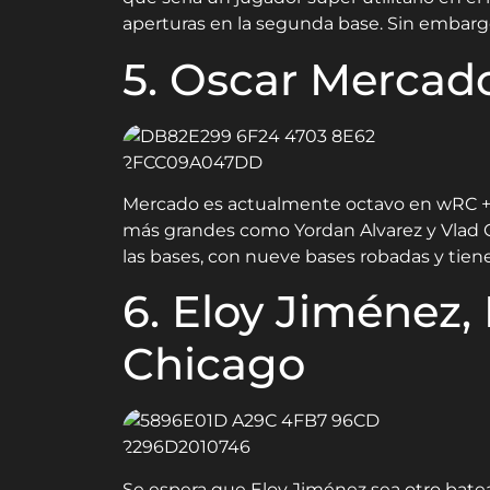
aperturas en la segunda base. Sin embargo
5. Oscar Mercado
Mercado es actualmente octavo en wRC + e
más grandes como Yordan Alvarez y Vlad G
las bases, con nueve bases robadas y ti
6. Eloy Jiménez,
Chicago
Se espera que Eloy Jiménez sea otro batea