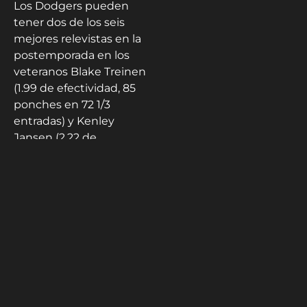
Los Dodgers pueden
tener dos de los seis
mejores relevistas en la
postemporada en los
veteranos Blake Treinen
(1.99 de efectividad, 85
ponches en 72 1/3
entradas) y Kenley
Jansen (2.22 de
efectividad, 86
ponches). en 69
entradas). También
están Alex Vesia , Joe
Kelly , Corey Knebel y
Brusdar Graterol . Este
es un mejor bullpen de
lo que piensas; en
septiembre, ningún
bullpen tuvo un OBP