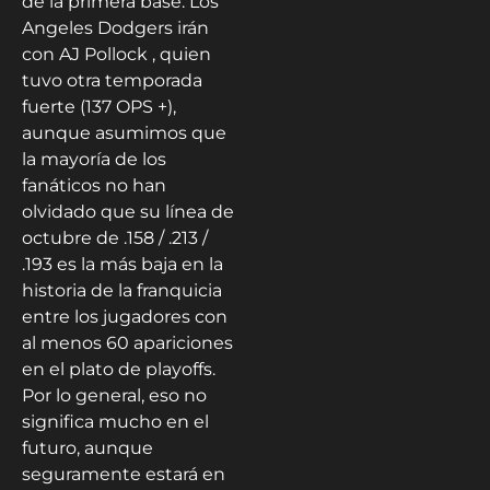
de la primera base. Los
Angeles Dodgers irán
con AJ Pollock , quien
tuvo otra temporada
fuerte (137 OPS +),
aunque asumimos que
la mayoría de los
fanáticos no han
olvidado que su línea de
octubre de .158 / .213 /
.193 es la más baja en la
historia de la franquicia
entre los jugadores con
al menos 60 apariciones
en el plato de playoffs.
Por lo general, eso no
significa mucho en el
futuro, aunque
seguramente estará en