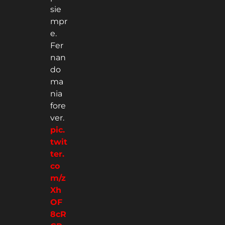
sie
mpr
e.
Fer
nan
do
ma
nia
fore
ver.
pic.
twit
ter.
co
m/z
Xh
OF
8cR