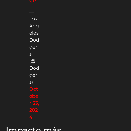
CP
—
Los
Ang
eles
Dod
ger
s
(@
Dod
ger
s)
Oct
obe
r 23,
202
4
Impacto más