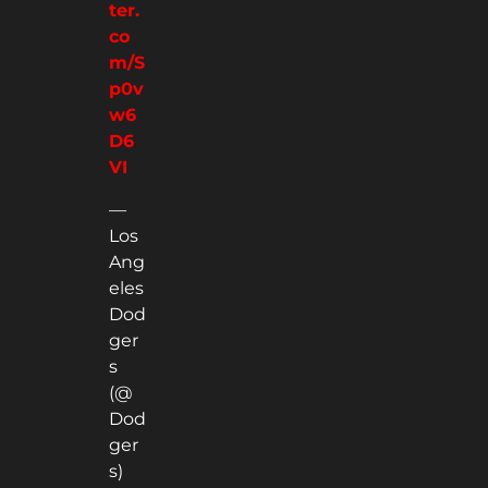
ter.
co
m/S
p0v
w6
D6
VI
—
Los
Ang
eles
Dod
ger
s
(@
Dod
ger
s)