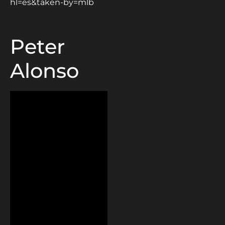
hl=es&taken-by=mlb
Peter
Alonso