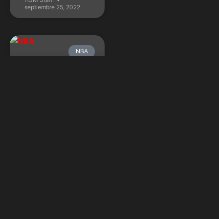
septiembre 25, 2022
NBA
NBA: Cuándo
termina la
temporada
regular y cuándo
empiezan el
Play-In y los
Playoffs
La campaña regular del
mejor baloncesto del
mundo entró en su recta
final y acá te compartimos
las fechas clave.