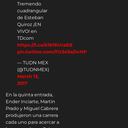
Tremendo
cuadrangular
de Esteban
Quiroz ¡EN
VIVO! en
TDcom
https://t.co/k1KfKUraE8
pic.twitter.com/FU349aDvHP
— TUDN MEX
(@TUDNMEX)
March 13,
2017
En la quinta entrada,
Ender Inciarte, Martín
Prado y Miguel Cabrera
produjeron una carrera
cada uno para acercar a