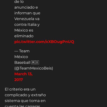
de lo
anunciado e
informan que
Venezuela va
contra Italia y
México es
eliminado
pic.twitter.com/xXBOugPnUQ
— Team
México
Baseball 🇲🇽
(@TeamMexicoBeis)
March 13,
2017
El criterio era un
complicado y extraño
sistema que toma en
cuenta las carreras