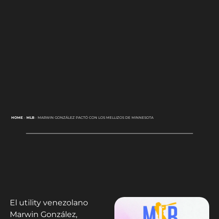
HOME
-
MLB
-
MARWIN GONZÁLEZ PACTÓ CON LOS MELLIZOS DE MINNESOTA
El utility venezolano
Marwin González,