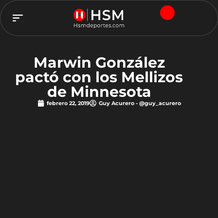
TEAM HSM
Marwin González
pactó con los Mellizos
de Minnesota
febrero 22, 2019
Guy Acurero - @guy_acurero