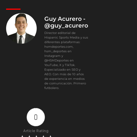
Guy Acurero -
@guy_acurero
Director editorial de
Hispanic Sports Media y sus
diferentes plataformas:
hsmdeportes.com,
hsm_deportes en
Instagram y
@HSMDeportes en
YouTube, X y TikTok.
Especializado en SEO y
AEO. Con más de 10 años
de experiencia en medios
de comunicación. Primero
futbolero.
0
Article Rating