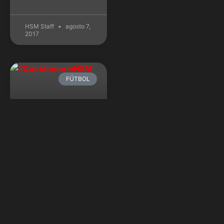
HSM Staff
agosto 7,
2017
FÚTBOL
#CuestionarioHSM:
Edgardo Broner
Continuamos con nuestra
sección, el
#CuestionarioHSM. Abrimos
espacio para respetados
periodistas, y el primero de
ellos es el profesor Edgardo
Broner. El maestro
argentino, radicado