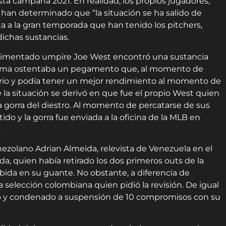
a campaña 2021. En realidad, los propios jugadores,
 han determinado que “la situación se ha salido de
sta a la gran temporada que han tenido los pitchers,
dichas sustancias.
erimentado umpire Joe West encontró una sustancia
misma ostentaba un pegamento que, al momento de
rario y podía tener un mejor rendimiento al momento de
 la situación se derivó en que fue el propio West quien
la gorra del diestro. Al momento de percatarse de sus
do y la gorra fue enviada a la oficina de la MLB en
.
nezolano Adrian Almeida, relevista de Venezuela en el
da, quien había retirado los dos primeros outs de la
bida en su guante. No obstante, a diferencia de
a selección colombiana quien pidió la revisión. De igual
ido y condenado a suspensión de 10 compromisos con su