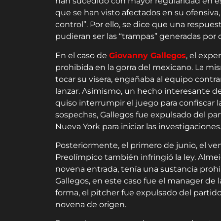
han sucedido con mayor regularidad en est
que se han visto afectados en su ofensiva,
control”. Por ello, se dice que una respue
pudieran ser las “trampas” generadas por 
En el caso de
Giovanny Gallegos
, el exp
prohibida en la gorra del mexicano. La 
tocar su visera, engañaba al equipo cont
lanzar. Asimismo, un hecho interesante de
quiso interrumpir el juego para confiscar 
sospechas, Gallegos fue expulsado del parti
Nueva York para iniciar las investigaciones
Posteriormente, el primero de junio, el ve
Preolímpico también infringió la ley. Almei
novena entrada, tenía una sustancia prohi
Gallegos, en este caso fue el manager de l
forma, el pitcher fue expulsado del part
novena de origen.