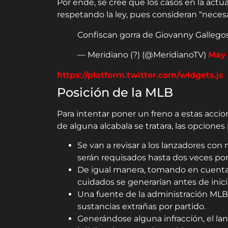
Por ende, se cree que los casos en la actu
respetando la ley, pues consideran “necesar
Confiscan gorra de Giovanny Gallego
— Meridiano (?) (@MeridianoTV)
May 
https://platform.twitter.com/widgets.js
Posición de la MLB
Para intentar poner un freno a estas accio
de alguna alcabala se tratara, las opciones
Se van a revisar a los lanzadores con
serán requisados hasta dos veces por
De igual manera, tomando en cuenta q
cuidados se generarían antes de inici
Una fuente de la administración MLB 
sustancias extrañas por partido.
Generándose alguna infraccíón, el lan