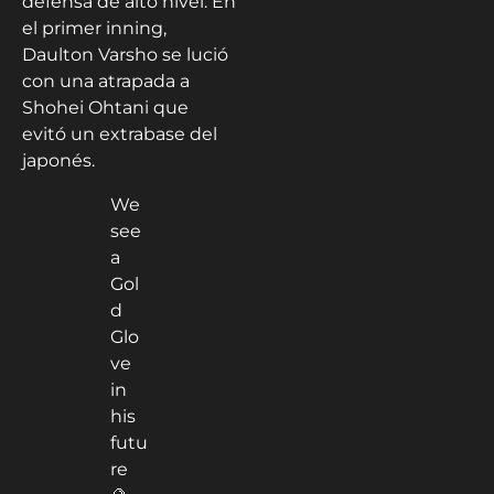
defensa de alto nivel. En
el primer inning,
Daulton Varsho se lució
con una atrapada a
Shohei Ohtani que
evitó un extrabase del
japonés.
We
see
a
Gol
d
Glo
ve
in
his
futu
re