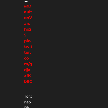
🔮
@D
ault
onV
ars
ho2
5
pic.
twit
ter.
co
m/g
dja
xfK
b8C
—
Toro
nto
Blu