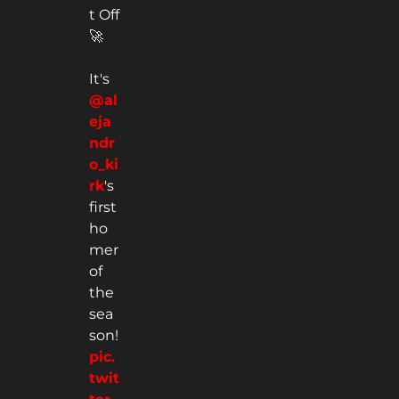
t Off
🚀
It's
@al
eja
ndr
o_ki
rk
's
first
ho
mer
of
the
sea
son!
pic.
twit