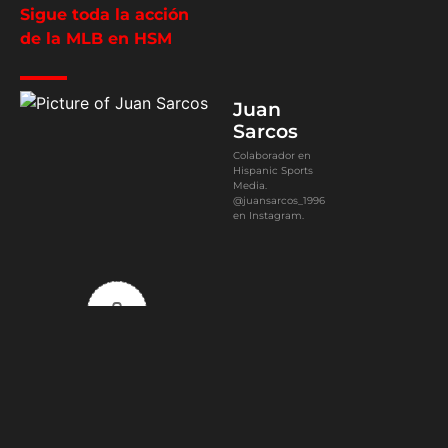
Sigue toda la acción
de la MLB en HSM
Juan
Sarcos
Colaborador en
Hispanic Sports
Media.
@juansarcos_1996
en Instagram.
0
Article Rating