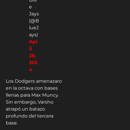
e
Jays
(@B
lueJ
ays)
Apr
il
28,
202
4
Los Dodgers amenazaro
en la octava con bases
llenas para Max Muncy.
Sin embargo, Varsho
atrapó un batazo
profundo del tercera
base.