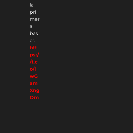
la
pri
mer
a
bas
e".
htt
ps:/
/t.c
o/l
wG
am
Xng
Om
—
Javi
er
Parr