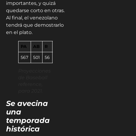
importantes, y quizá
quedarse corto en otras.
Al final, el venezolano
tendrá que demostrarlo
en el plato.
PA
AB
R
H
2B
3B
HR
RBI
BB
AVG
567
501
56
129
20
0
16
69
55
.257
Proyecciones
de Baseball
reference,
para 2021.
Se avecina
una
temporada
histórica