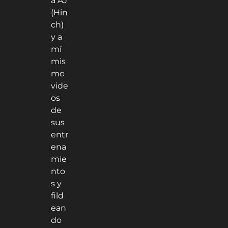
a AJ
(Hin
ch)
y a
mí
mis
mo
vide
os
de
sus
entr
ena
mie
nto
s y
fild
ean
do