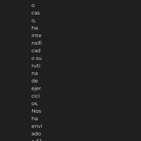
o
cas
o,
ha
inte
nsifi
cad
o su
ruti
na
de
ejer
cici
os.
Nos
ha
envi
ado