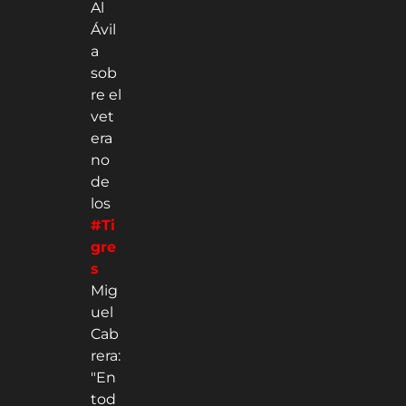
Al
Ávil
a
sob
re el
vet
era
no
de
los
#Ti
gre
s
Mig
uel
Cab
rera:
"En
tod