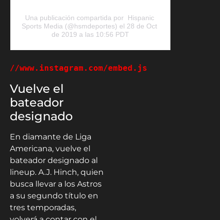
Una publicación compartida por 
 Hispanic 
Sports Media
 (@hsmdeportes) el 
28 de Oct 
de 2019 a las 10:56 PDT
//www.instagram.com/embed.js
Vuelve el
bateador
designado
En diamante de Liga
Americana, vuelve el
bateador designado al
lineup. A.J. Hinch, quien
busca llevar a los Astros
a su segundo título en
tres temporadas,
volverá a contar con el