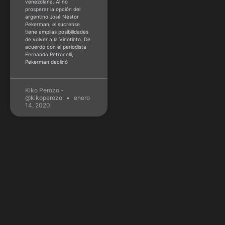
venezolana. Al no
prosperar la opción del
argentino José Néstor
Pekerman, el sucrense
tiene amplias posibilidades
de volver a la Vinotinto. De
acuerdo con el periodista
Fernando Petrocelli,
Pekerman declinó
Kiko Perozo -
@kikoperozo
enero
14, 2020
MLB
TOP: Los
mejores padres
e hijos en la