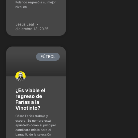
Polanco regresó a su mejor
nivel en
Jesús Leal
diciembre 13, 2025
FÚTBOL
¿Es viable el
regreso de
Farías a la
Vinotinto?
César Farías trabaja y
espera. Su nombre está
apuntado como el principal
candidato criollo para el
banquillo de la selección