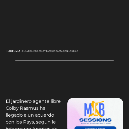
HOME
-
MLB
-
EL JARDINERO COLBY RASMUS PACTA CON LOS RAYS
El jardinero agente libre
Colby Rasmus ha
llegado a un acuerdo
con los Rays, según le
informaron fuentes de