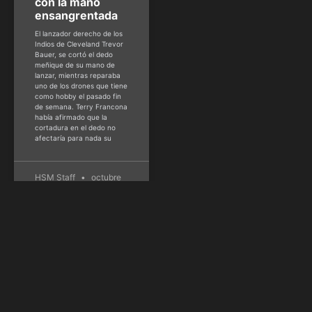
con la mano
ensangrentada
El lanzador derecho de los
Indios de Cleveland Trevor
Bauer, se cortó el dedo
meñique de su mano de
lanzar, mientras reparaba
uno de los drones que tiene
como hobby el pasado fin
de semana. Terry Francona
había afirmado que la
cortadura en el dedo no
afectaría para nada su
HSM Staff
octubre
17, 2016
Contacto
Quick Links
Queremos
estar
30 N Gould St
Inicio