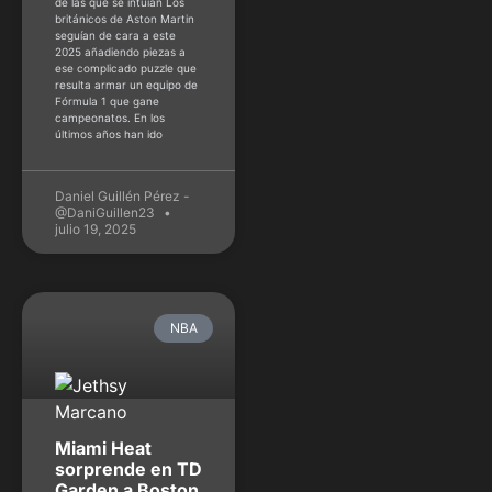
de las que se intuían Los
británicos de Aston Martin
seguían de cara a este
2025 añadiendo piezas a
ese complicado puzzle que
resulta armar un equipo de
Fórmula 1 que gane
campeonatos. En los
últimos años han ido
Daniel Guillén Pérez -
@DaniGuillen23
julio 19, 2025
NBA
Miami Heat
sorprende en TD
Garden a Boston