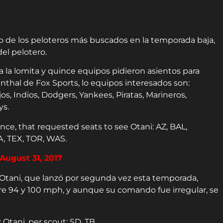
 de los peloteros más buscados en la temporada baja,
el pelotero.
 la lomita y quince equipos pidieron asientos para
thal de Fox Sports, lo equipos interesados son:
s, Indios, Dodgers, Yankees, Piratas, Marineros,
ys.
ce, that requested seats to see Otani: AZ, BAL,
A, TEX, TOR, WAS.
August 31, 2017
 Otani, que lanzó por segunda vez esta temporada,
e 94 y 100 mph, y aunque su comando fue irregular, se
Otani, per scout: SD, TB.