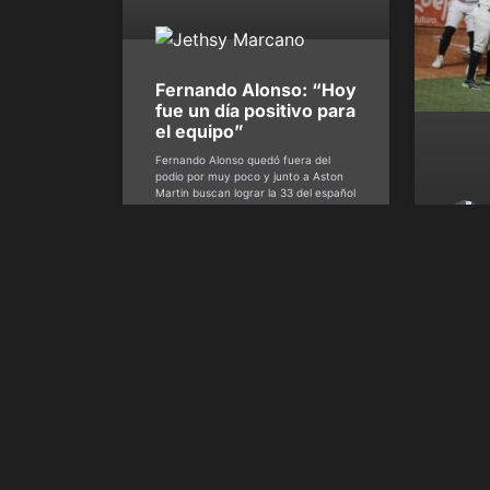
Fernando Alonso: “Hoy
fue un día positivo para
el equipo”
Fernando Alonso quedó fuera del
podio por muy poco y junto a Aston
Martin buscan lograr la 33 del español
en Miami
Brav
llega
LVBP
en la
La dece
acompañ
matemáti
David 
Jethsy Marcano
abril 30,
@davi
2023
2025