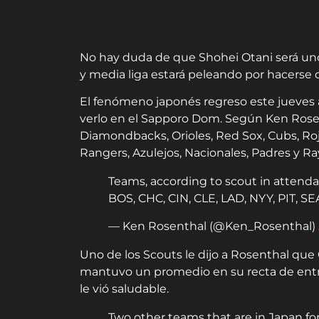
No hay duda de que Shohei Otani será uno
y media liga estará peleando por hacerse d
El fenómeno japonés regreso este jueves a
verlo en el Sapporo Dom. Según Ken Rosen
Diamondbacks, Orioles, Red Sox, Cubs, Rojo
Rangers, Azulejos, Nacionales, Padres y Ra
Teams, according to scout in attendan
BOS, CHC, CIN, CLE, LAD, NYY, PIT, SE
— Ken Rosenthal (@Ken_Rosenthal)
Uno de los Scouts le dijo a Rosenthal que
mantuvo un promedio en su recta de entr
le vió saludable.
Two other teams that are in Japan for 