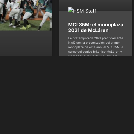
MCL35M: el monoplaza
2021 de McLáren
La pretemporada 2021 prácticamente
inició con la presentación del primer
monoplaza de este año: el MCL35M; a
cargo del equipo británico McLáren y
marcando el inicio de la nueva era
junto al motorista Mercedes. | | Lea
también: Sergio Checo Pérez: a Red
Bull en 2021 El MCL35M Si bien
os de Margarita
 a la final de la
 por primera vez
 historia
na de juegos ganados vino
ada de la clasificación
ca a la instancia definitiva
Benítez -
dbedeportes
enero 15,
HSM Staff
febrero 15, 2021