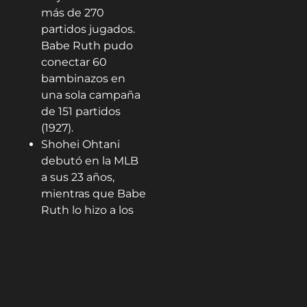
más de 270
partidos jugados.
Babe Ruth pudo
conectar 60
bambinazos en
una sola campaña
de 151 partidos
(1927).
Shohei Ohtani
debutó en la MLB
a sus 23 años,
mientras que Babe
Ruth lo hizo a los
19 años de edad.
Sin embargo, hay
que destacar que
el asiático debutó
a los 18 años en la