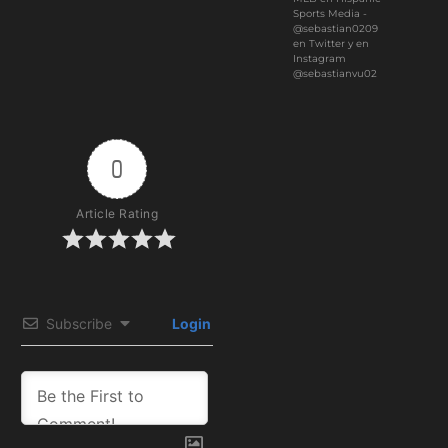
Sports Media -
@sebastian0209
en Twitter y en
Instagram
@sebastianvu02
0
Article Rating
Subscribe
Login