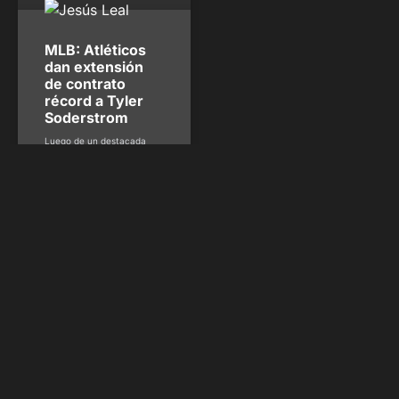
MLB: Atléticos
dan extensión
de contrato
récord a Tyler
Soderstrom
Luego de un destacada
actuación con los Atléticos,
Tyler Soderstrom recibió
una extensión por siete
años y 86 millones de
dólares, en lo que
representa el mayor
acuerdo dado por la
franquicia. El acuerdo
contiene una opción del
club por un octavo año y
escaladores que pueden
llevar el valor
Jesús Leal
diciembre 25, 2025