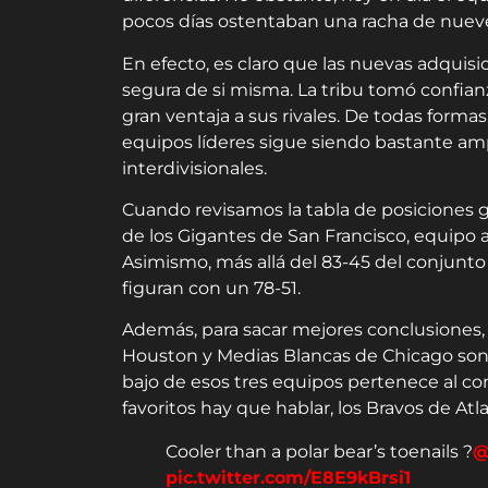
pocos días ostentaban una racha de nueve v
En efecto, es claro que las nuevas adquis
segura de si misma. La tribu tomó confianz
gran ventaja a sus rivales. De todas formas
equipos líderes sigue siendo bastante ampli
interdivisionales.
Cuando revisamos la tabla de posiciones g
de los Gigantes de San Francisco, equipo a
Asimismo, más allá del 83-45 del conjunto
figuran con un 78-51.
Además, para sacar mejores conclusiones, 
Houston y Medias Blancas de Chicago son l
bajo de esos tres equipos pertenece al con
favoritos hay que hablar, los Bravos de Atl
Cooler than a polar bear’s toenails ?
@
pic.twitter.com/E8E9kBrsi1