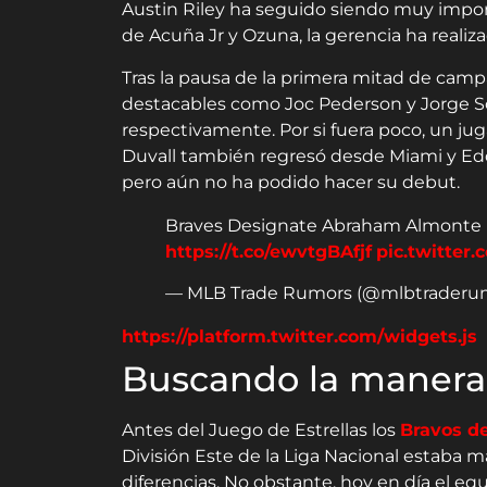
Austin Riley ha seguido siendo muy impor
de Acuña Jr y Ozuna, la gerencia ha realiz
Tras la pausa de la primera mitad de camp
destacables como Joc Pederson y Jorge So
respectivamente. Por si fuera poco, un 
Duvall también regresó desde Miami y Eddi
pero aún no ha podido hacer su debut.
Braves Designate Abraham Almonte F
https://t.co/ewvtgBAfjf
pic.twitter
— MLB Trade Rumors (@mlbtraderu
https://platform.twitter.com/widgets.js
Buscando la manera
Antes del Juego de Estrellas los
Bravos de
División Este de la Liga Nacional estaba m
diferencias. No obstante, hoy en día el e