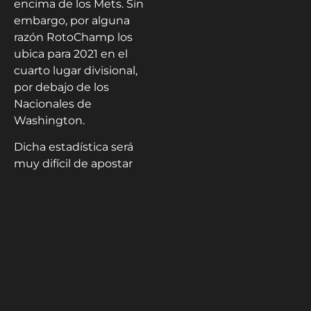
encima de los Mets. Sin
embargo, por alguna
razón RotoChamp los
ubica para 2021 en el
cuarto lugar divisional,
por debajo de los
Nacionales de
Washington.
Dicha estadística será
muy difícil de apostar
igualmente, pues, para
sacar conclusiones, en
esa División Este solo
los Marlins de Miami
están pronosticados a
terminar con récord
negativo. Bravos, Mets,
Phillies y Nacionales