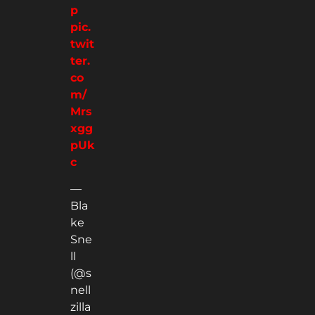
p
pic.
twit
ter.
co
m/
Mrs
xgg
pUk
c
—
Bla
ke
Sne
ll
(@s
nell
zilla