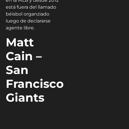
en la MLB y desde 2012
está fuera del llamado
béisbol organziado
luego de declararse
agente libre.
Matt
Cain –
San
Francisco
Giants