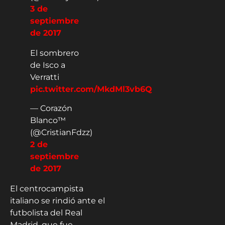
3 de
septiembre
de 2017
El sombrero
de Isco a
Verratti
pic.twitter.com/MkdMl3vb6Q
— Corazón
Blanco™
(@CristianFdzz)
2 de
septiembre
de 2017
El centrocampista
italiano se rindió ante el
futbolista del Real
Madrid, que fue