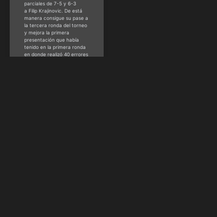
parciales de 7-5 y 6-3
a Filip Krajinovic. De está
manera consigue su pase a
la tercera ronda del torneo
y mejora la primera
presentación que había
tenido en la primera ronda
en donde realizó 40 errores
no forzados
HSM Staff
marzo
25, 2019
TENIS
M1000 de
Madrid:
Khachanov y