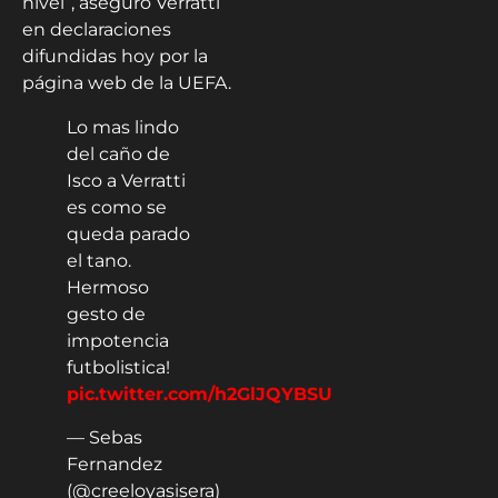
nivel”, aseguró Verratti
en declaraciones
difundidas hoy por la
página web de la UEFA.
Lo mas lindo
del caño de
Isco a Verratti
es como se
queda parado
el tano.
Hermoso
gesto de
impotencia
futbolistica!
pic.twitter.com/h2GlJQYBSU
— Sebas
Fernandez
(@creeloyasisera)