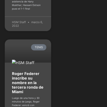
asistencia de Hany
Mukthar; Hassani Dotson
puso el 1-1 final
HSM Staff
marzo 6,
2022
TENIS
Roger Federer
inscribe su
nombre en la
tercera ronda de
Miami
Luego de una hora y 30
minutos de juego, Roger
Federer venció con