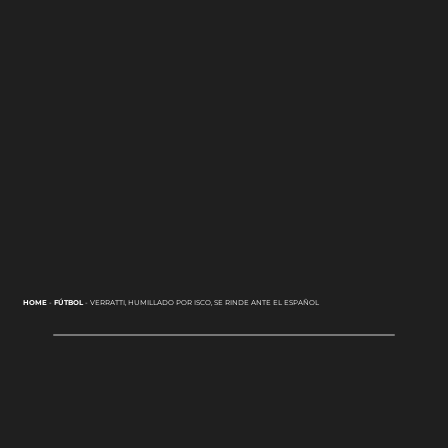
HOME
-
FÚTBOL
-
VERRATTI, HUMILLADO POR ISCO, SE RINDE ANTE EL ESPAÑOL