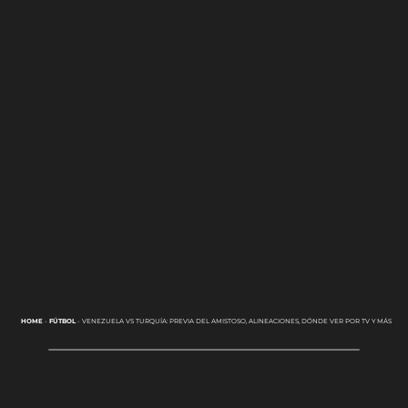
HOME
-
FÚTBOL
-
VENEZUELA VS TURQUÍA: PREVIA DEL AMISTOSO, ALINEACIONES, DÓNDE VER POR TV Y MÁS