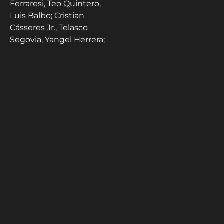
Ferraresi, Teo Quintero,
Luis Balbo; Cristian
Cásseres Jr., Telasco
Segovia, Yangel Herrera;
David Martínez, Jesús
Ramírez, Gleiker
Mendoza. DT: Oswaldo
Vizcarrondo.
Turquía:
Mert Günok;
Zeki Çelik, Merih
Demiral, Abdulkerim
Bardakcı, Ferdi
Kadıoğlu; Okay Yokuşlu,
Hakan Çalhanoğlu,
Orkun Kökçü; Arda
Güler, Kenan Yıldız, Barış
Alper Yılmaz. DT:
Vincenzo Montella.