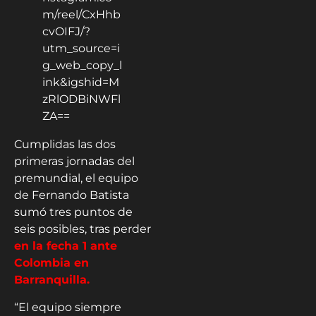
m/reel/CxHhb
cvOIFJ/?
utm_source=i
g_web_copy_l
ink&igshid=M
zRlODBiNWFl
ZA==
Cumplidas las dos
primeras jornadas del
premundial, el equipo
de Fernando Batista
sumó tres puntos de
seis posibles, tras perder
en la fecha 1 ante
Colombia en
Barranquilla.
“El equipo siempre