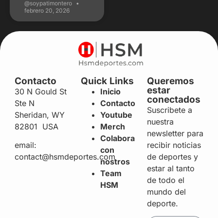
@soypatimontero
febrero 20, 2026
Contacto
Quick Links
Queremos
estar
30 N Gould St
Inicio
conectados
Ste N
Contacto
Suscribete a
Sheridan, WY
Youtube
nuestra
82801 USA
Merch
newsletter para
Colabora
recibir noticias
email:
con
de deportes y
contact@hsmdeportes.com
nostros
estar al tanto
Team
de todo el
HSM
mundo del
deporte.