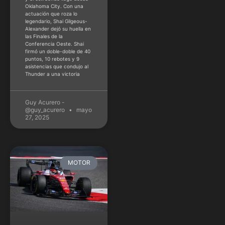
Oklahoma City. Con una
actuación que roza lo
legendario, Shai Gilgeous-
Alexander dejó su huella en
las Finales de la
Conferencia Oeste. Shai
firmó un doble-doble de 40
puntos, 10 rebotes y 9
asistencias que condujo al
Thunder a una victoria
Guy Acurero -
@guy_acurero
mayo
27, 2025
MOTOR