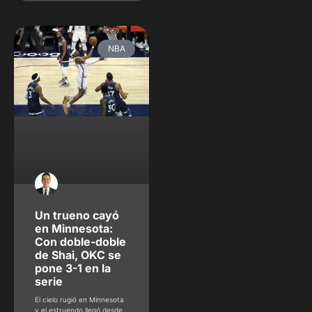
NBA
Un trueno cayó
en Minnesota:
Con doble-doble
de Shai, OKC se
pone 3-1 en la
serie
El cielo rugió en Minnesota
y el estruendo llegó desde