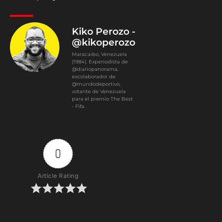
Kiko Perozo -
@kikoperozo
Maracaibo, Venezuela
(1984). Experiodista de
@diariopanorama,
excolaborador de
@mundodeportivo,
votante de Venezuela
para el premio The Best
- Fifa.
0
Article Rating