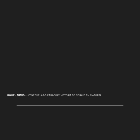
HOME
-
FÚTBOL
-
VENEZUELA 1-0 PARAGUAY: VICTORIA DE CORAJE EN MATURÍN