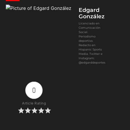
Edgard
González
Licenciado en
Comunicación
Social.
Periodismo
deportivo.
Redacto en
Hispanic Sports
Media. Twitter e
Instagram:
@edgarddeportes
0
Article Rating