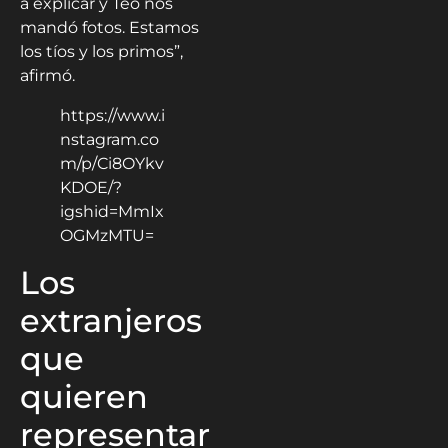
a explicar y Teo nos
mandó fotos. Estamos
los tíos y los primos”,
afirmó.
https://www.i
nstagram.co
m/p/Ci8OYkv
KDOE/?
igshid=MmIx
OGMzMTU=
Los
extranjeros
que
quieren
representar