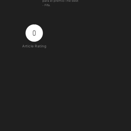
para el premio The Best
- Fifa.
0
Article Rating
Subscribe
Login