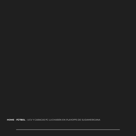
HOME
-
FÚTBOL
-
UCV Y CARACAS FC LUCHARÁN EN PLAYOFFS DE SUDAMERICANA