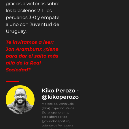
gracias a victorias sobre
los brasileños 2-1, los
peruanos 3-0 y empate
a uno con Juventud de
Uruguay.
Te invitamos a leer:
Jon Aramburu: ¿tiene
para dar el salto más
allá de la Real
Sociedad?
Kiko Perozo -
@kikoperozo
Maracaibo, Venezuela
(1984). Experiodista de
@diariopanorama,
excolaborador de
@mundodeportivo,
votante de Venezuela