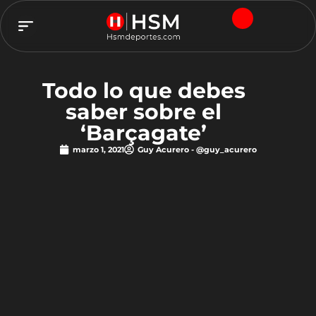
TEAM HSM
Todo lo que debes
saber sobre el
‘Barçagate’
marzo 1, 2021
Guy Acurero - @guy_acurero