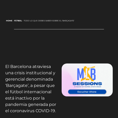
HOME
-
FÚTBOL
-
TODO LO QUE DEBES SABER SOBRE EL ‘BARÇAGATE’
El Barcelona atraviesa
una crisis institucional y
gerencial denominada
‘Barçagate’, a pesar que
el fútbol internacional
está inactivo por la
pandemia generada por
el coronavirus COVID-19.