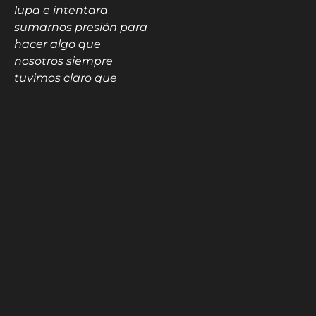
lupa e intentara
sumarnos presión para
hacer algo que
nosotros siempre
tuvimos claro que
haríamos”
.
Esa reducción de los
sueldos de los
jugadores fue de un
70%. El argentino y
otros jugadores del
Barça compartieron el
post en sus cuentas de
Instagram y anunciaron
que realizarían aportes a
los trabajadores del club
para que pudieran
seguir cobrando el 100%